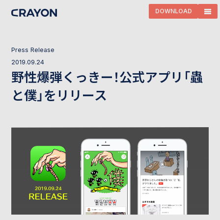
DOWNLOAD
P
r
e
s
s
R
e
l
e
a
s
e
2
0
1
9
.
0
9
.
2
4
野性爆弾くっきー！公式アプリ「蟲
と僕」をリリース