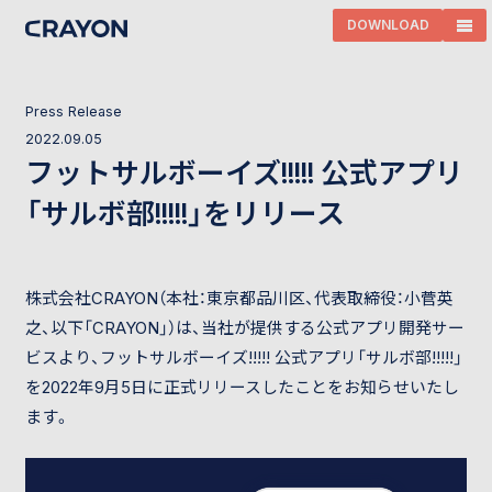
DOWNLOAD
P
r
e
s
s
R
e
l
e
a
s
e
2
0
2
2
.
0
9
.
0
5
フットサルボーイズ!!!!! 公式アプリ
「サルボ部!!!!!」をリリース
株式会社CRAYON（本社：東京都品川区、代表取締役：
小菅英
之
、以下「CRAYON」）は、当社が提供する公式アプリ開発サー
ビスより、フットサルボーイズ!!!!! 公式アプリ「サルボ部!!!!!」
を2022年9月5日に正式リリースしたことをお知らせいたし
ます。