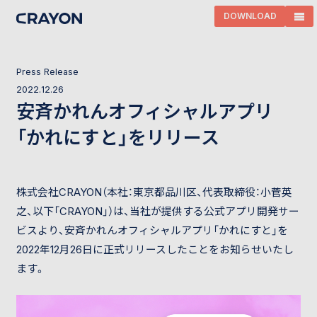
DOWNLOAD
P
r
e
s
s
R
e
l
e
a
s
e
2
0
2
2
.
1
2
.
2
6
安斉かれんオフィシャルアプリ
「かれにすと」をリリース
株式会社CRAYON（本社：東京都品川区、代表取締役：
小菅英
之
、以下「CRAYON」）は、当社が提供する公式アプリ開発サー
ビスより、安斉かれんオフィシャルアプリ「かれにすと」を
2022年12月26日に正式リリースしたことをお知らせいたし
ます。