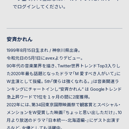
でログインしてください。
安斉かれん
1999年8月15日生まれ / 神奈川県出身。
令和元日の5月1日にavexよりデビュー。
90年代の音楽業界を描き、Twitter世界トレンドTop3入りし
た2020年最も話題となったドラマ「M 愛すべき人がいて」に
W主演として抜擢。5th「僕らは強くなれる。」は音楽関連ラ
ンキングにチャートインし“安斉かれん” は Googleトレンド
急上昇ワードで1位を１ヶ月の間に2度獲得。
2022年には、第34回東京国際映画祭で観客賞とスペシャル・
メンションをW受賞した映画『ちょっと思い出しただけ』、10
月より放送のドラマ『日本統一-北海道編-』にゲスト出演す
るなど、女優としても活躍中。