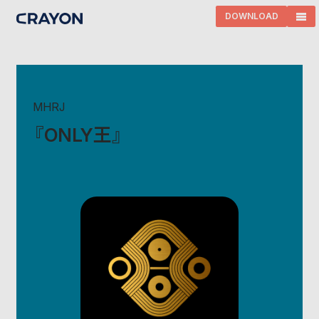
DOWNLOAD
MHRJ
『ONLY王』